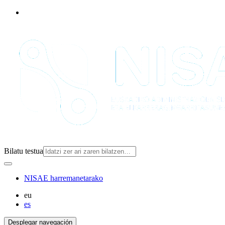
Bilatu testua
NISAE harremanetarako
eu
es
Desplegar navegación