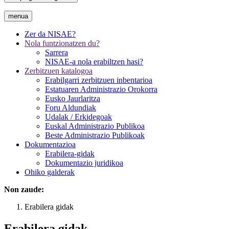
menua
Zer da NISAE?
Nola funtzionatzen du?
Sarrera
NISAE-a nola erabiltzen hasi?
Zerbitzuen katalogoa
Erabilgarri zerbitzuen inbentarioa
Estatuaren Administrazio Orokorra
Eusko Jaurlaritza
Foru Aldundiak
Udalak / Erkidegoak
Euskal Administrazio Publikoa
Beste Administrazio Publikoak
Dokumentazioa
Erabilera-gidak
Dokumentazio juridikoa
Ohiko galderak
Non zaude:
Erabilera gidak
Erabilera gidak