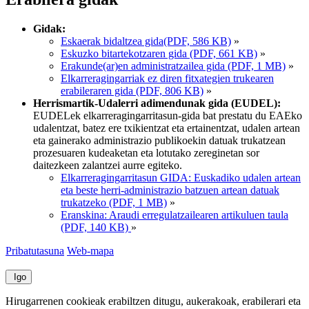
Gidak:
Eskaerak bidaltzea gida(PDF, 586 KB)
»
Eskuzko bitartekotzaren gida (PDF, 661 KB)
»
Erakunde(ar)en administratzailea gida (PDF, 1 MB)
»
Elkarreragingarriak ez diren fitxategien trukearen
erabileraren gida (PDF, 806 KB)
»
Herrismartik-Udalerri adimendunak gida (EUDEL):
EUDELek elkarreragingarritasun-gida bat prestatu du EAEko
udalentzat, batez ere txikientzat eta ertainentzat, udalen artean
eta gainerako administrazio publikoekin datuak trukatzean
prozesuaren kudeaketan eta lotutako zereginetan sor
daitezkeen zalantzei aurre egiteko.
Elkarreragingarritasun GIDA: Euskadiko udalen artean
eta beste herri-administrazio batzuen artean datuak
trukatzeko (PDF, 1 MB)
»
Eranskina: Araudi erregulatzailearen artikuluen taula
(PDF, 140 KB)
»
Pribatutasuna
Web-mapa
Igo
Hirugarrenen cookieak erabiltzen ditugu, aukerakoak, erabilerari eta