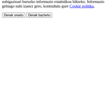
nabigazioari buruzko informazio estatistikoa biltzeko. Informazio
gehiago nahi izanez gero, kontsultatu gure
Cookie politika
.
Denak onartu
Denak baztertu