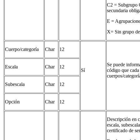
C2 = Subgrupo C
secundaria oblig
E = Agrupacione
X= Sin grupo de 
Cuerpo/categoría
Char
12
Se puede inform
Escala
Char
12
Sí
código que cada 
cuerpos/categorí
Subescala
Char
12
Opción
Char
12
Descripción en c
escala, subescal
certificado de se