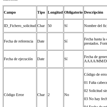
Campo
Tipo
Longitud
Obligatorio
Descripción
ID_Fichero_solicitud
Char
50
Sí
Nombre del fic
Fecha hasta la c
Fecha de referencia
Date
Sí
prestados. F
Fecha de gener
Fecha de ejecución
Date
Sí
AAAA/MM/
Código de erro
01 Falta cabec
02 Solicitud si
Código Error
Char
2
No
03 No hay fech
04 Fecha de ref