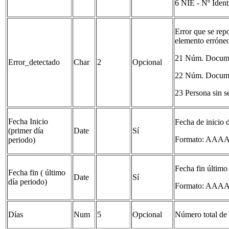
6 NIE - Nº Ident
Error que se repo
elemento erróneo
21 Núm. Documen
Error_detectado
Char
2
Opcional
22 Núm. Docume
23 Persona sin se
Fecha Inicio
Fecha de inicio d
(primer día
Date
Sí
Formato: AA
periodo)
Fecha fin último 
Fecha fin ( último
Date
Sí
día periodo)
Formato: AA
Días
Num
5
Opcional
Número total de 