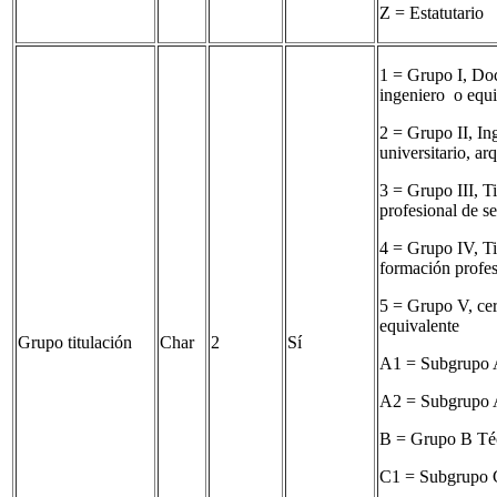
Z = Estatutario
1 = Grupo I, Doc
ingeniero o equ
2 = Grupo II, In
universitario, ar
3 = Grupo III, T
profesional de s
4 = Grupo IV, Ti
formación profes
5 = Grupo V, cer
equivalente
Grupo titulación
Char
2
Sí
A1 = Subgrupo A1
A2 = Subgrupo A2
B = Grupo B Téc
C1 = Subgrupo C1