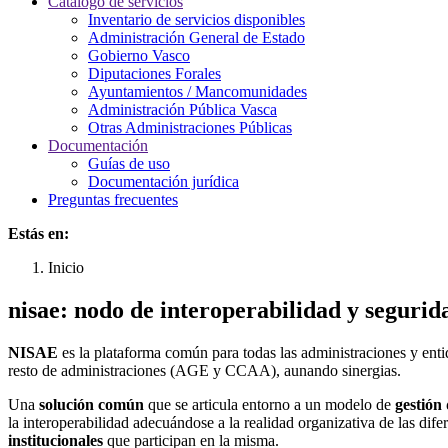
Catálogo de servicios
Inventario de servicios disponibles
Administración General de Estado
Gobierno Vasco
Diputaciones Forales
Ayuntamientos / Mancomunidades
Administración Pública Vasca
Otras Administraciones Públicas
Documentación
Guías de uso
Documentación jurídica
Preguntas frecuentes
Estás en:
Inicio
nisae: nodo de interoperabilidad y segurid
NISAE
es la plataforma común para todas las administraciones y ent
resto de administraciones (AGE y CCAA), aunando sinergias.
Una
solución común
que se articula entorno a un modelo de
gestión 
la interoperabilidad adecuándose a la realidad organizativa de las di
institucionales
que participan en la misma.