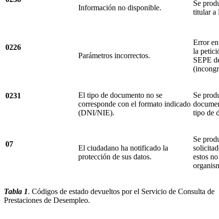
Se prod
Información no disponible.
titular a
Error en
0226
la petic
Parámetros incorrectos.
SEPE det
(incongr
El tipo de documento no se
Se produ
0231
corresponde con el formato indicado
documen
(DNI/NIE).
tipo de
Se prod
07
El ciudadano ha notificado la
solicita
protección de sus datos.
estos no
organis
Tabla 1
. Códigos de estado devueltos por el Servicio de Consulta de
Prestaciones de Desempleo.