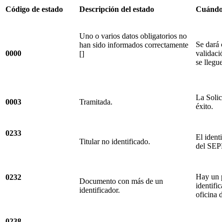
Código de estado
Descripción del estado
Cuándo 
Uno o varios datos obligatorios no
Se dará 
han sido informados correctamente
0000
validaci
[]
se llegu
La Solic
0003
Tramitada.
éxito.
0233
El ident
Titular no identificado.
del SEP
Hay un 
0232
Documento con más de un
identifi
identificador.
oficina 
0238