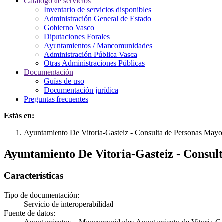
Catálogo de servicios
Inventario de servicios disponibles
Administración General de Estado
Gobierno Vasco
Diputaciones Forales
Ayuntamientos / Mancomunidades
Administración Pública Vasca
Otras Administraciones Públicas
Documentación
Guías de uso
Documentación jurídica
Preguntas frecuentes
Estás en:
Ayuntamiento De Vitoria-Gasteiz - Consulta de Personas Mayor
Ayuntamiento De Vitoria-Gasteiz - Consult
Características
Tipo de documentación:
Servicio de interoperabilidad
Fuente de datos:
Ayuntamientos – Mancomunidades Ayuntamiento de Vitoria-Ga