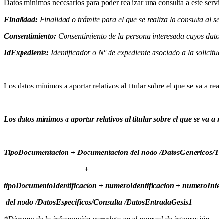
Datos mínimos necesarios para poder realizar una consulta a este servi
Finalidad:
Finalidad o trámite para el que se realiza la consulta al s
Consentimiento:
Consentimiento de la persona interesada cuyos datos
IdExpediente:
Identificador o Nº de expediente asociado a la solicitu
Los datos mínimos a aportar relativos al titular sobre el que se va a rea
Los datos mínimos a aportar relativos al titular sobre el que se va a 
TipoDocumentacion + Documentacion del nodo /DatosGenericos/Ti
+
tipoDocumentoIdentificacion + numeroIdentificacion + numeroInt
del nodo /DatosEspecificos/Consulta /DatosEntradaGesis1
*Dispone de la información completa en el manual de integración.